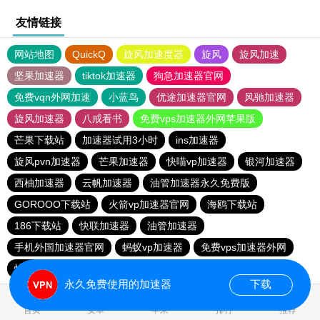
友情链接
网站地图
QuickQ
旋风加速度器
旋风
旋风加速
坚果加速器
tiktok加速器
狗急加速器官网
免费vqn外网加速
小蓝鸟
优途加速器官网
风驰加速器
旋风加速器
八戒看书
免费vps加速器外网苹果版
芒果下载站
加速器试用3小时
ins加速器
旋风pvn加速器
芒果加速器
快喵vp加速器
银河加速器
西柚加速器
云帆加速器
油管加速器永久免费版
GOROOO下载站
火箭vp加速器官网
海鸥下载站
186下载站
快联加速器
油管加速器
手机外国加速器官网
蚂蚁vp加速器
免费vps加速器外网
快鸭加速器
油管加速器
永久免费使用的加速器
下载
0.032057s
首页
安卓
苹果
排行
推荐