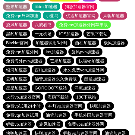
坚果加速器
tiktok加速器
狗急加速器官网
免费vqn外网加速
小蓝鸟
优途加速器官网
风驰加速器
旋风加速器
八戒看书
免费vps加速器外网苹果版
黑豹加速器
一元机场
IOS加速器
芒果下载站
BitzNet官网
加速器试用3小时
西柚加速器
极风加速器
免费vqn加速外网
ins加速器
旋风pvn加速器
免费海外pvn加速器
芒果加速器
快喵vp加速器
银河加速器
西柚加速器
永久免费vqn加速外网
云帆加速器
油管加速器永久免费版
酷通加速器
星星加速器
GOROOO下载站
洋葱加速器
火箭vp加速器官网
海鸥下载站
186下载站
免费vp试用24小时
神灯vp加速器官网
快联加速器
免费vqn加速试用
油管加速器
手机外国加速器官网
蚂蚁vp加速器
旋风加速器
免费vps加速器外网
快鸭加速器
快联加速器
蚂蚁vp加速器官网
油管加速器