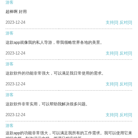
游客
超棒啊 好用
2023-12-24
支持
[0]
反对
[0]
游客
这款app就像我的私人导游，带我领略世界各地的美景。
2023-12-24
支持
[0]
反对
[0]
游客
这款软件的功能非常强大，可以满足我日常使用的需求。
2023-12-24
支持
[0]
反对
[0]
游客
这款软件非常实用，可以帮助我解决很多问题。
2023-12-24
支持
[0]
反对
[0]
游客
这款app的功能非常强大，可以满足我所有的工作需求。我可以使用它来