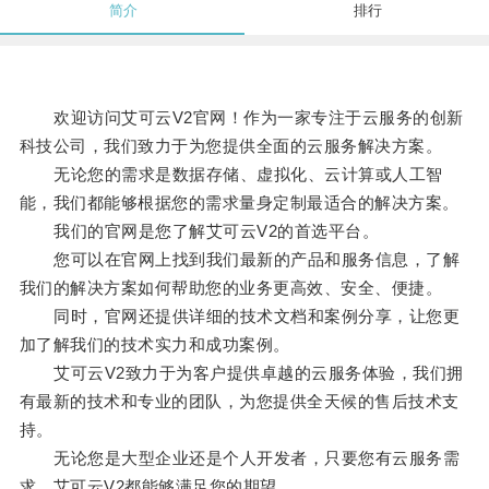
简介
排行
欢迎访问艾可云V2官网！作为一家专注于云服务的创新
科技公司，我们致力于为您提供全面的云服务解决方案。
无论您的需求是数据存储、虚拟化、云计算或人工智
能，我们都能够根据您的需求量身定制最适合的解决方案。
我们的官网是您了解艾可云V2的首选平台。
您可以在官网上找到我们最新的产品和服务信息，了解
我们的解决方案如何帮助您的业务更高效、安全、便捷。
同时，官网还提供详细的技术文档和案例分享，让您更
加了解我们的技术实力和成功案例。
艾可云V2致力于为客户提供卓越的云服务体验，我们拥
有最新的技术和专业的团队，为您提供全天候的售后技术支
持。
无论您是大型企业还是个人开发者，只要您有云服务需
求，艾可云V2都能够满足您的期望。