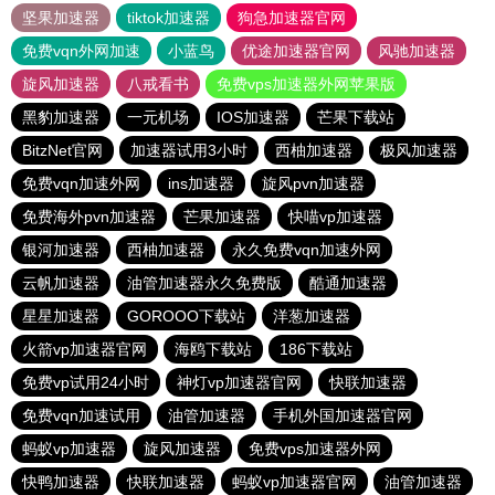
坚果加速器
tiktok加速器
狗急加速器官网
免费vqn外网加速
小蓝鸟
优途加速器官网
风驰加速器
旋风加速器
八戒看书
免费vps加速器外网苹果版
黑豹加速器
一元机场
IOS加速器
芒果下载站
BitzNet官网
加速器试用3小时
西柚加速器
极风加速器
免费vqn加速外网
ins加速器
旋风pvn加速器
免费海外pvn加速器
芒果加速器
快喵vp加速器
银河加速器
西柚加速器
永久免费vqn加速外网
云帆加速器
油管加速器永久免费版
酷通加速器
星星加速器
GOROOO下载站
洋葱加速器
火箭vp加速器官网
海鸥下载站
186下载站
免费vp试用24小时
神灯vp加速器官网
快联加速器
免费vqn加速试用
油管加速器
手机外国加速器官网
蚂蚁vp加速器
旋风加速器
免费vps加速器外网
快鸭加速器
快联加速器
蚂蚁vp加速器官网
油管加速器