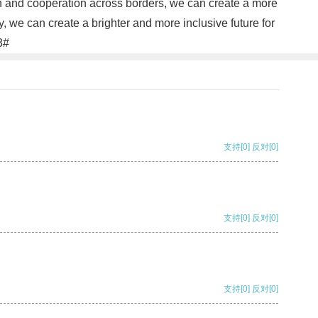
on and cooperation across borders, we can create a more
, we can create a brighter and more inclusive future for
3#
支持
[0]
反对
[0]
支持
[0]
反对
[0]
支持
[0]
反对
[0]