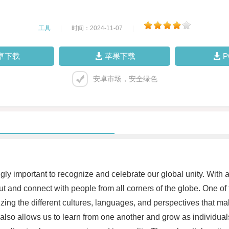
工具
|
时间：2024-11-07
|
卓下载
苹果下载
安卓市场，安全绿色
ngly important to recognize and celebrate our global unity. Wi
t and connect with people from all corners of the globe. One of 
ing the different cultures, languages, and perspectives that mak
 also allows us to learn from one another and grow as individual