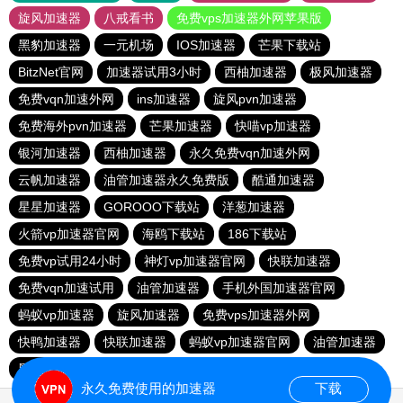
旋风加速器
八戒看书
免费vps加速器外网苹果版
黑豹加速器
一元机场
IOS加速器
芒果下载站
BitzNet官网
加速器试用3小时
西柚加速器
极风加速器
免费vqn加速外网
ins加速器
旋风pvn加速器
免费海外pvn加速器
芒果加速器
快喵vp加速器
银河加速器
西柚加速器
永久免费vqn加速外网
云帆加速器
油管加速器永久免费版
酷通加速器
星星加速器
GOROOO下载站
洋葱加速器
火箭vp加速器官网
海鸥下载站
186下载站
免费vp试用24小时
神灯vp加速器官网
快联加速器
免费vqn加速试用
油管加速器
手机外国加速器官网
蚂蚁vp加速器
旋风加速器
免费vps加速器外网
快鸭加速器
快联加速器
蚂蚁vp加速器官网
油管加速器
黑洞vp永久加速器
永久免费使用的加速器
下载