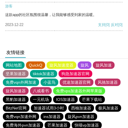
游客
这款app的社区氛围很温馨，让我能够感受到家的温暖。
2023-12-22
支持
[0]
反对
[0]
友情链接
网站地图
QuickQ
旋风加速度器
旋风
旋风加速
坚果加速器
tiktok加速器
狗急加速器官网
免费vqn外网加速
小蓝鸟
优途加速器官网
风驰加速器
旋风加速器
八戒看书
免费vps加速器外网苹果版
黑豹加速器
一元机场
IOS加速器
芒果下载站
BitzNet官网
加速器试用3小时
西柚加速器
极风加速器
免费vqn加速外网
ins加速器
旋风pvn加速器
免费海外pvn加速器
芒果加速器
快喵vp加速器