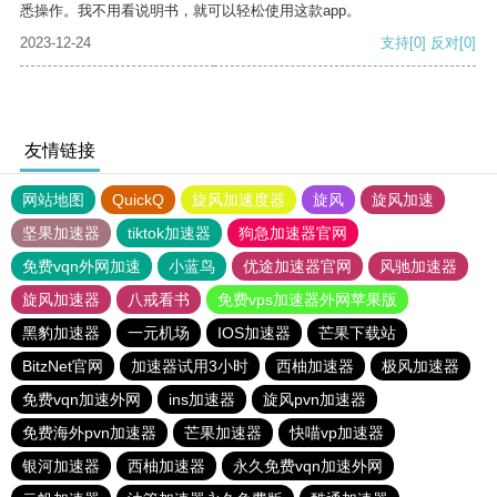
悉操作。我不用看说明书，就可以轻松使用这款app。
2023-12-24
支持
[0]
反对
[0]
友情链接
网站地图
QuickQ
旋风加速度器
旋风
旋风加速
坚果加速器
tiktok加速器
狗急加速器官网
免费vqn外网加速
小蓝鸟
优途加速器官网
风驰加速器
旋风加速器
八戒看书
免费vps加速器外网苹果版
黑豹加速器
一元机场
IOS加速器
芒果下载站
BitzNet官网
加速器试用3小时
西柚加速器
极风加速器
免费vqn加速外网
ins加速器
旋风pvn加速器
免费海外pvn加速器
芒果加速器
快喵vp加速器
银河加速器
西柚加速器
永久免费vqn加速外网