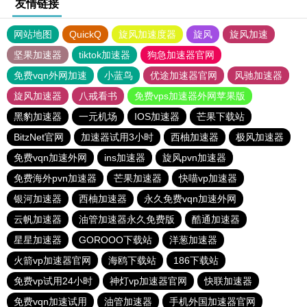
友情链接
网站地图
QuickQ
旋风加速度器
旋风
旋风加速
坚果加速器
tiktok加速器
狗急加速器官网
免费vqn外网加速
小蓝鸟
优途加速器官网
风驰加速器
旋风加速器
八戒看书
免费vps加速器外网苹果版
黑豹加速器
一元机场
IOS加速器
芒果下载站
BitzNet官网
加速器试用3小时
西柚加速器
极风加速器
免费vqn加速外网
ins加速器
旋风pvn加速器
免费海外pvn加速器
芒果加速器
快喵vp加速器
银河加速器
西柚加速器
永久免费vqn加速外网
云帆加速器
油管加速器永久免费版
酷通加速器
星星加速器
GOROOO下载站
洋葱加速器
火箭vp加速器官网
海鸥下载站
186下载站
免费vp试用24小时
神灯vp加速器官网
快联加速器
免费vqn加速试用
油管加速器
手机外国加速器官网