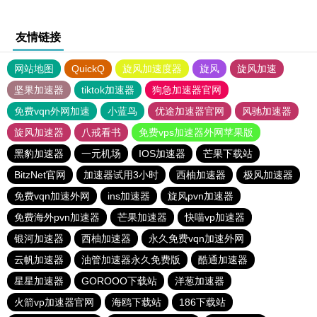
友情链接
网站地图
QuickQ
旋风加速度器
旋风
旋风加速
坚果加速器
tiktok加速器
狗急加速器官网
免费vqn外网加速
小蓝鸟
优途加速器官网
风驰加速器
旋风加速器
八戒看书
免费vps加速器外网苹果版
黑豹加速器
一元机场
IOS加速器
芒果下载站
BitzNet官网
加速器试用3小时
西柚加速器
极风加速器
免费vqn加速外网
ins加速器
旋风pvn加速器
免费海外pvn加速器
芒果加速器
快喵vp加速器
银河加速器
西柚加速器
永久免费vqn加速外网
云帆加速器
油管加速器永久免费版
酷通加速器
星星加速器
GOROOO下载站
洋葱加速器
火箭vp加速器官网
海鸥下载站
186下载站