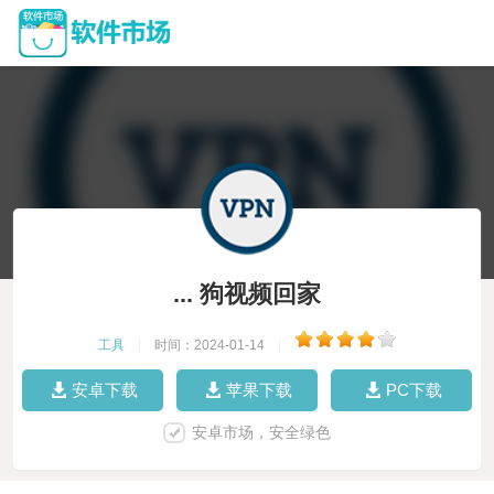
... 狗视频回家
工具
|
时间：2024-01-14
|
安卓下载
苹果下载
PC下载
安卓市场，安全绿色