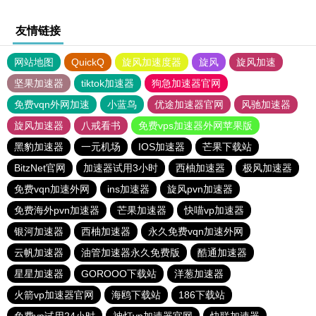
友情链接
网站地图
QuickQ
旋风加速度器
旋风
旋风加速
坚果加速器
tiktok加速器
狗急加速器官网
免费vqn外网加速
小蓝鸟
优途加速器官网
风驰加速器
旋风加速器
八戒看书
免费vps加速器外网苹果版
黑豹加速器
一元机场
IOS加速器
芒果下载站
BitzNet官网
加速器试用3小时
西柚加速器
极风加速器
免费vqn加速外网
ins加速器
旋风pvn加速器
免费海外pvn加速器
芒果加速器
快喵vp加速器
银河加速器
西柚加速器
永久免费vqn加速外网
云帆加速器
油管加速器永久免费版
酷通加速器
星星加速器
GOROOO下载站
洋葱加速器
火箭vp加速器官网
海鸥下载站
186下载站